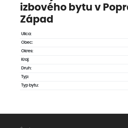
izbového bytu v Pop
Západ
Ulica:
Obec:
Okres:
Kraj:
Druh:
Typ:
Typ bytu: