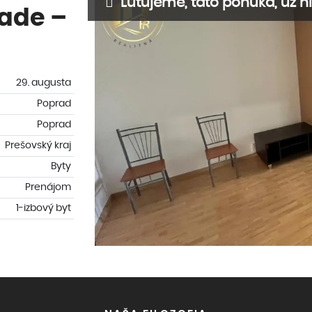
Ľutujeme, táto ponuka, už ni
rade –
29. augusta
Poprad
Poprad
Prešovský kraj
Byty
Prenájom
1-izbový byt