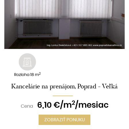
2
Rozloha 18 m
Kancelárie na prenájom, Poprad - Veľká
2
6,10
€/m
/mesiac
Cena
ZOBRAZIŤ PONUKU