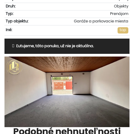
Druh:
Objekty
Typ:
Prenájom
Typ objektu:
Garáže a parkovacie miesta
Iné:
top
Ľutujeme, táto ponuka, už nie je aktuálna.
Podobné nehnuteľnosti