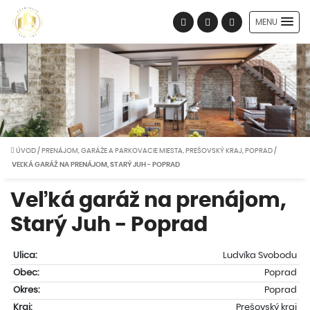
MENU
ÚVOD
/
PRENÁJOM, GARÁŽE A PARKOVACIE MIESTA, PREŠOVSKÝ KRAJ, POPRAD
/
VEĽKÁ GARÁŽ NA PRENÁJOM, STARÝ JUH - POPRAD
Veľká garáž na prenájom,
Starý Juh - Poprad
Ulica:
Ludvíka Svobodu
Obec:
Poprad
Okres:
Poprad
Kraj:
Prešovský kraj