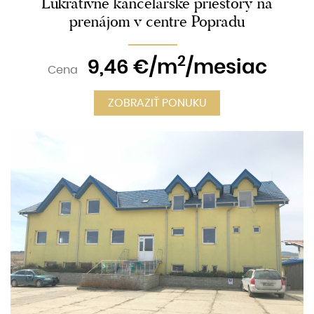
Lukratívne kancelárske priestory na
prenájom v centre Popradu
2
9,46
€/m
/mesiac
Cena
ZOBRAZIŤ PONUKU