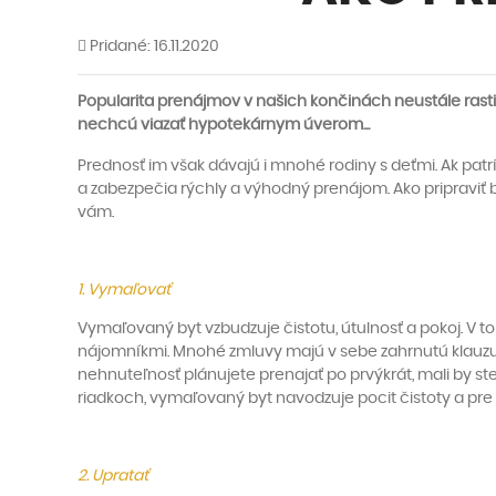
Pridané: 16.11.2020
Popularita prenájmov v našich končinách neustále rasti
nechcú viazať hypotekárnym úverom...
Prednosť im však dávajú i mnohé rodiny s deťmi. Ak pat
a zabezpečia rýchly a výhodný prenájom. Ako pripraviť 
vám.
1. Vymaľovať
Vymaľovaný byt vzbudzuje čistotu, útulnosť a pokoj. V 
nájomníkmi. Mnohé zmluvy majú v sebe zahrnutú klauzul
nehnuteľnosť plánujete prenajať po prvýkrát, mali by s
riadkoch, vymaľovaný byt navodzuje pocit čistoty a pre 
2. Upratať