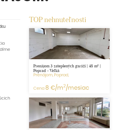
TOP nehnuteľnosti
tku
čia
radíme
Prenájom 3 zateplených garáží | 48 m² |
Poprad - Veľká
Prenájom, Poprad,
2
8 €/m
/mesiac
Cena
úcich