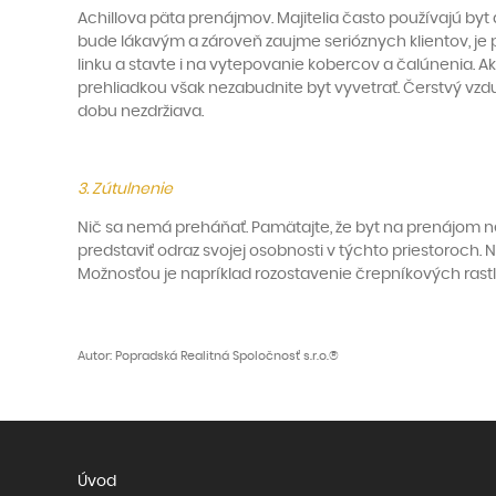
Achillova päta prenájmov. Majitelia často používajú byt 
bude lákavým a zároveň zaujme serióznych klientov, je p
linku a stavte i na vytepovanie kobercov a čalúnenia. A
prehliadkou však nezabudnite byt vyvetrať. Čerstvý vzdu
dobu nezdržiava.
3. Zútulnenie
Nič sa nemá preháňať. Pamätajte, že byt na prenájom ne
predstaviť odraz svojej osobnosti v týchto priestoroch. 
Možnosťou je napríklad rozostavenie črepníkových rastlí
Autor: Popradská Realitná Spoločnosť s.r.o.®
Úvod