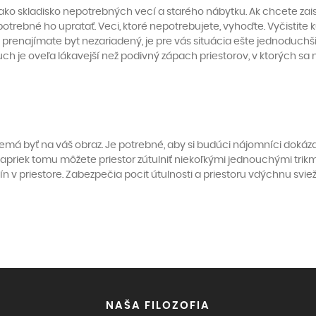
ako skladisko nepotrebných vecí a starého nábytku. Ak chcete zaisti
otrebné ho upratať. Veci, ktoré nepotrebujete, vyhoďte. Vyčistite
k prenajímate byt nezariadený, je pre vás situácia ešte jednoduchši
ch je oveľa lákavejší než podivný zápach priestorov, v ktorých sa n
má byť na váš obraz. Je potrebné, aby si budúci nájomníci dokáza
Napriek tomu môžete priestor zútulniť niekoľkými jednouchými trikm
n v priestore. Zabezpečia pocit útulnosti a priestoru vdýchnu svie
NAŠA FILOZOFIA