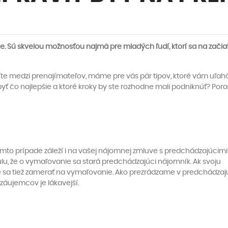
e. Sú skvelou možnosťou najmä pre mladých ľudí, ktorí sa na začia
ríte medzi prenajímateľov, máme pre vás pár tipov, ktoré vám uľah
byť čo najlepšie a ktoré kroky by ste rozhodne mali podniknúť? Po
tomto prípade záleží i na vašej nájomnej zmluve s predchádzajúcimi
u, že o vymaľovanie sa stará predchádzajúci nájomník. Ak svoju
te sa tiež zamerať na vymaľovanie. Ako prezrádzame v predchádzaj
záujemcov je lákavejší.