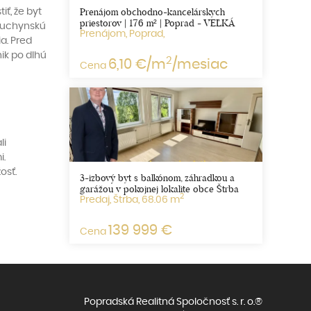
Prenájom obchodno-kancelárskych
ť, že byt
priestorov | 176 m² | Poprad - VEĽKÁ
 kuchynskú
Prenájom, Poprad,
a. Pred
ik po dlhú
2
6,10 €/m
/mesiac
Cena
li
i.
žosť.
3-izbový byt s balkónom, záhradkou a
garážou v pokojnej lokalite obce Štrba
2
Predaj, Štrba, 68.06 m
139 999 €
Cena
Popradská Realitná Spoločnosť s. r. o.®